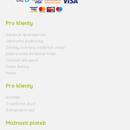
Pro klienty
Garance spokojenosti
Obchodní podmínky
Zásady ochrany osobních údajů
Elektronická evidence tržeb
Seznam alergenů
Časté dotazy
Práce
Pro klienty
Kontakt
Trvanlivost zboží
Reklamační řád
Možnosti plateb