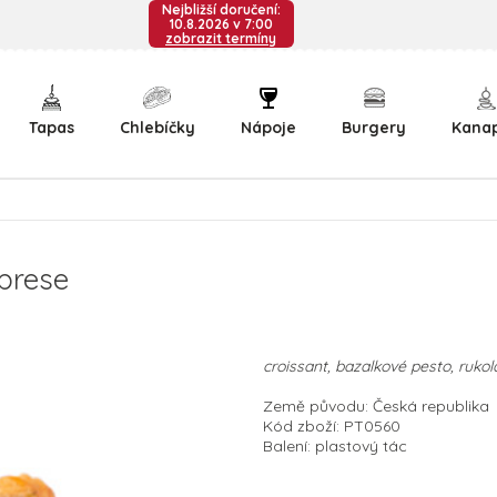
Nejbližší doručení:
10.8.2026 v 7:00
zobrazit termíny
Tapas
Chlebíčky
Nápoje
Burgery
Kana
prese
croissant, bazalkové pesto, rukola
Země původu: Česká republika
Kód zboží: PT0560
Balení: plastový tác