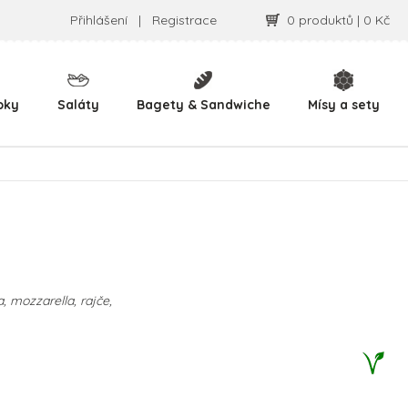
Přihlášení
|
Registrace
0 produktů | 0 Kč
pky
Saláty
Bagety & Sandwiche
Mísy a sety
, mozzarella, rajče,