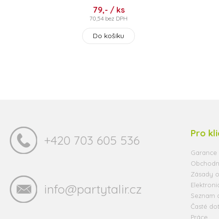
79,- / ks
70,54 bez DPH
Do košíku
Pro kl
+420 703 605 536
Garance 
Obchodn
Zásady o
Elektroni
info@partytalir.cz
Seznam 
Časté do
Práce