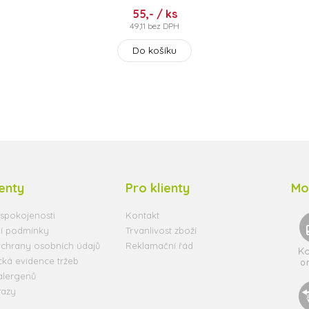
55,- / ks
49,11 bez DPH
Do košíku
ienty
Pro klienty
Mo
spokojenosti
Kontakt
í podmínky
Trvanlivost zboží
chrany osobních údajů
Reklamační řád
cká evidence tržeb
alergenů
tazy