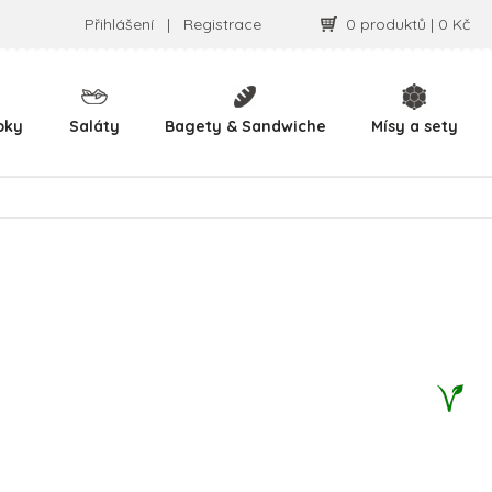
Přihlášení
|
Registrace
0 produktů | 0 Kč
pky
Saláty
Bagety & Sandwiche
Mísy a sety