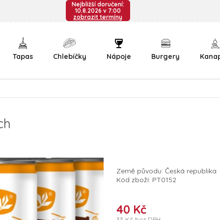
Nejbližší doručení:
10.8.2026 v 7:00
zobrazit termíny
Tapas
Chlebíčky
Nápoje
Burgery
Kana
ch
Země původu: Česká republika
Kód zboží: PT0152
40 Kč
33 Kč bez DPH