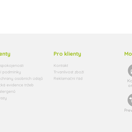
ienty
Pro klienty
Mo
spokojenosti
Kontakt
í podmínky
Trvanlivost zboží
chrany osobních údajů
Reklamační řád
cká evidence tržeb
alergenů
tazy