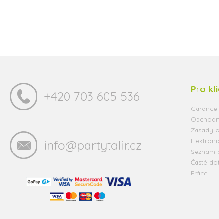
Pro kl
+420 703 605 536
Garance 
Obchodn
Zásady o
Elektroni
info@partytalir.cz
Seznam 
Časté do
Práce