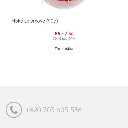
Miska salámová (90g)
89,- / ks
79,46 bez DPH
Do košíku
+420 703 605 536