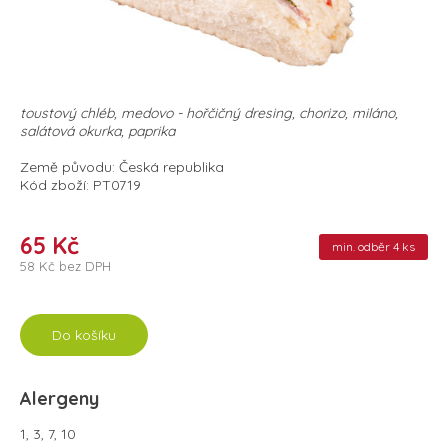
toustový chléb, medovo - hořčičný dresing, chorizo, miláno,
salátová okurka, paprika
Země původu: Česká republika
Kód zboží: PT0719
65 Kč
min. odběr 4 ks
58 Kč bez DPH
Do košíku
Alergeny
1, 3, 7, 10