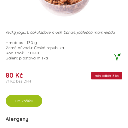
řecký jogurt, čokoládové musli, banán, jablečná marmeláda
Hmotnost: 130 g
Země původu: Česká republika
Kód zboží: PT0481
Balení: plastová miska
80 Kč
min. odběr 8 ks
71 Kč bez DPH
Do košíku
Alergeny