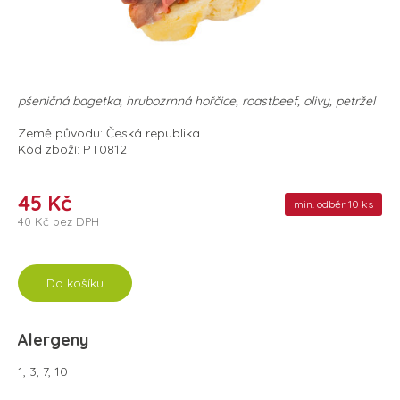
pšeničná bagetka, hrubozrnná hořčice, roastbeef, olivy, petržel
Země původu: Česká republika
Kód zboží: PT0812
45 Kč
min. odběr 10 ks
40 Kč bez DPH
Do košíku
Alergeny
1, 3, 7, 10