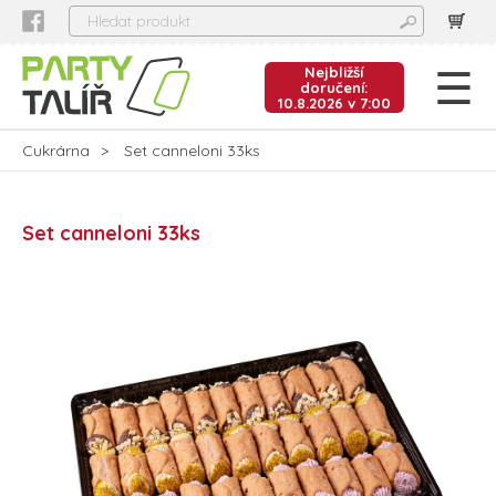
Nejbližší
doručení:
10.8.2026 v 7:00
Cukrárna
Set canneloni 33ks
Set canneloni 33ks