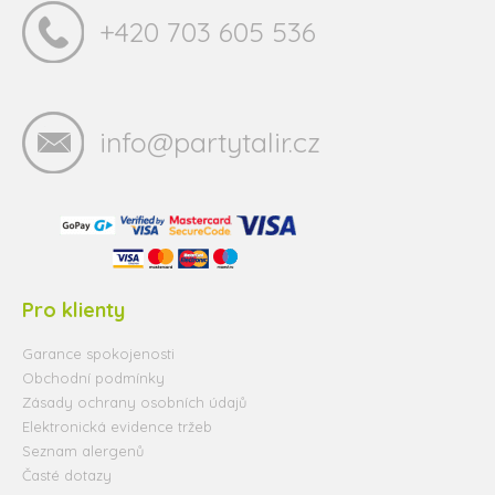
+420 703 605 536
info@partytalir.cz
Pro klienty
Garance spokojenosti
Obchodní podmínky
Zásady ochrany osobních údajů
Elektronická evidence tržeb
Seznam alergenů
Časté dotazy