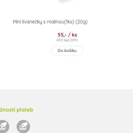
Mini lívanečky s malinou(1ks) (20g)
55,- / ks
49,11 bez DPH
Do košíku
žnosti plateb