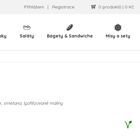
Přihlášení
|
Registrace
0 produktů | 0 Kč
pky
Saláty
Bagety & Sandwiche
Mísy a sety
r, smetana, lyofilizované maliny