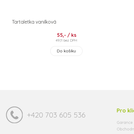
Tartaletka vanilková
55,- / ks
49,11 bez DPH
Do košíku
Pro kl
+420 703 605 536
Garance 
Obchodn