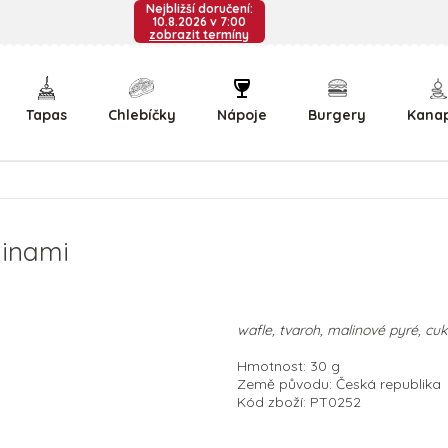
Nejbližší doručení:
10.8.2026 v 7:00
zobrazit termíny
Tapas
Chlebíčky
Nápoje
Burgery
Kana
linami
wafle, tvaroh, malinové pyré, cuk
Hmotnost: 30 g
Země původu: Česká republika
Kód zboží: PT0252