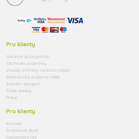
Pro klienty
Garance spokojenosti
Obchodní podmínky
Zásady ochrany osobních údajů
Elektronická evidence tržeb
Seznam alergenů
Časté dotazy
Práce
Pro klienty
Kontakt
Trvanlivost zboží
Reklamační řád