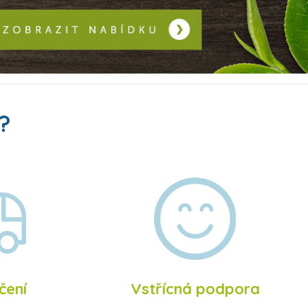
?
čení
Vstřícná podpora