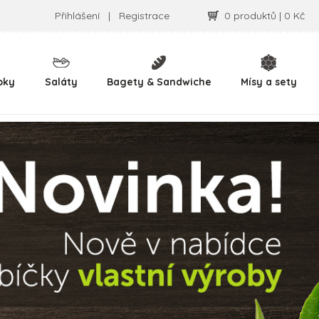
Přihlášení
|
Registrace
0 produktů | 0 Kč
pky
Saláty
Bagety & Sandwiche
Mísy a sety