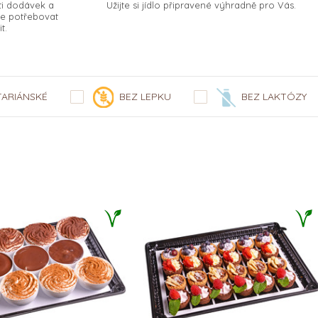
ti dodávek a
Užijte si jídlo připravené výhradně pro Vás.
te potřebovat
t.
TARIÁNSKÉ
BEZ LEPKU
BEZ LAKTÓZY