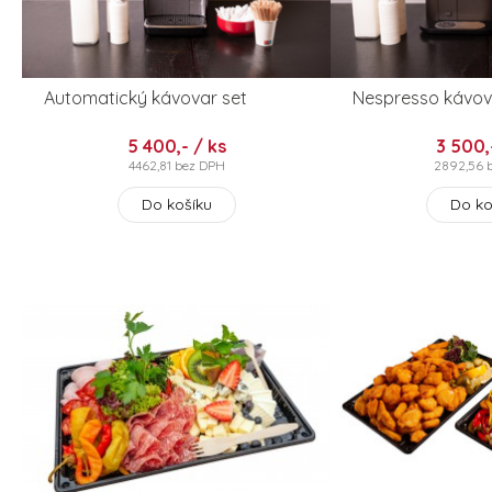
Automatický kávovar set
Nespresso kávov
5 400,- / ks
3 500,
4462,81 bez DPH
2892,56 
Do košíku
Do ko