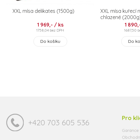
XXL mísa delikates (1500g)
XXL mísa kuřecí m
chlazené (2000g
1 969,- / ks
1 890,
1758,04 bez DPH
1687,50 
Do košíku
Do ko
Pro kl
+420 703 605 536
Garance 
Obchodn