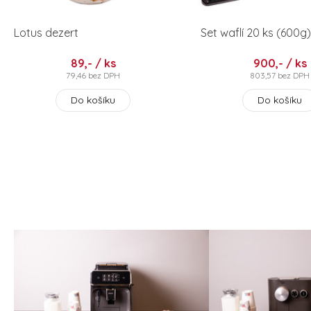
Lotus dezert
Set waflí 20 ks (600g)
89,- / ks
900,- / ks
79,46 bez DPH
803,57 bez DPH
Do košíku
Do košíku