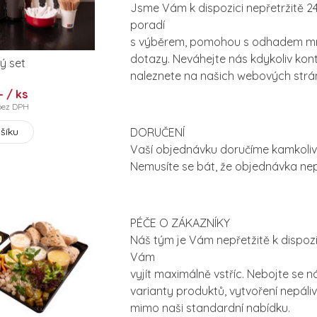
Jsme Vám k dispozici nepřetržitě 24
poradí
s výběrem, pomohou s odhadem množs
dotazy. Neváhejte nás kdykoliv kont
ý set
naleznete na našich webových strá
- / ks
bez DPH
DORUČENÍ
šíku
Vaší objednávku doručíme kamkoliv p
Nemusíte se bát, že objednávka nep
PÉČE O ZÁKAZNÍKY
Náš tým je Vám nepřetžitě k dispoz
Vám
vyjít maximálně vstříc. Nebojte se 
varianty produktů, vytvoření nepáliv
mimo naši standardní nabídku.