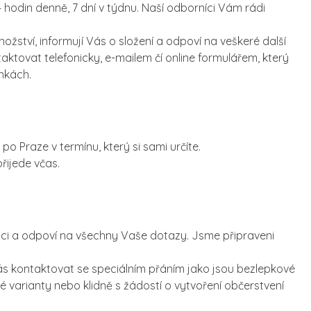
 hodin denně, 7 dní v týdnu. Naší odborníci Vám rádi
tví, informují Vás o složení a odpoví na veškeré další
aktovat telefonicky, e-mailem čí online formulářem, který
nkách.
o Praze v termínu, který si sami určíte.
řijede včas.
ici a odpoví na všechny Vaše dotazy. Jsme připraveni
nás kontaktovat se speciálním přáním jako jsou bezlepkové
é varianty nebo klidně s žádostí o vytvoření občerstvení