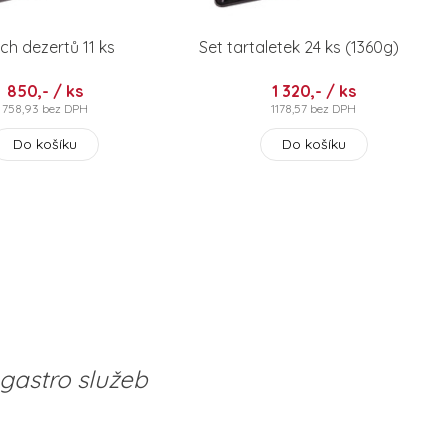
ch dezertů 11 ks
Set tartaletek 24 ks (1360g)
850,- / ks
1 320,- / ks
758,93 bez DPH
1178,57 bez DPH
Do košíku
Do košíku
gastro služeb