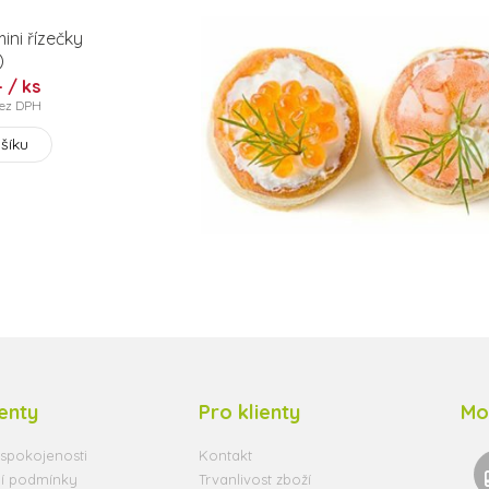
ini řízečky
)
- / ks
bez DPH
šíku
ienty
Pro klienty
Mo
spokojenosti
Kontakt
í podmínky
Trvanlivost zboží